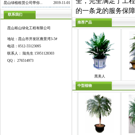
全，完全满足了工
昆山绿植租赁公司带你...
2019-11-01
的一条龙的服务
联系我们
推荐产品
昆山裕山绿化工程有限公司
地址：昆山市开发区雍景湾3-5#
电话：0512-55123095
联系人： 陆先生 15951128303
QQ： 276514973
鹅掌柴
吊绿萝
黑美人
中型植物