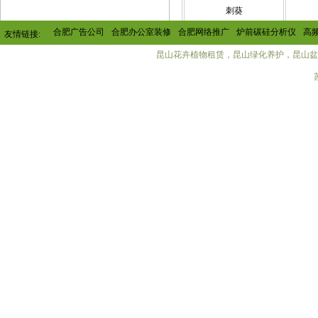
鹤望兰
铁树(苏铁)
刺葵
合肥广告公司
合肥办公室装修
合肥网络推广
炉前碳硅分析仪
高
友情链接:
昆山花卉植物租赁，昆山绿化养护，昆山盆